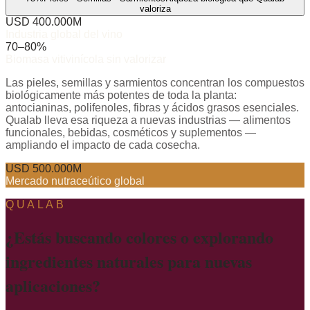
valoriza
USD 400.000M
Industria global del vino
70–80%
Biomasa vitivinícola sin valorizar
Las pieles, semillas y sarmientos concentran los compuestos
biológicamente más potentes de toda la planta:
antocianinas, polifenoles, fibras y ácidos grasos esenciales.
Qualab lleva esa riqueza a nuevas industrias — alimentos
funcionales, bebidas, cosméticos y suplementos —
ampliando el impacto de cada cosecha.
USD 500.000M
Mercado nutraceútico global
QUALAB
¿Estás buscando colores o explorando
ingredientes naturales para nuevas
aplicaciones?