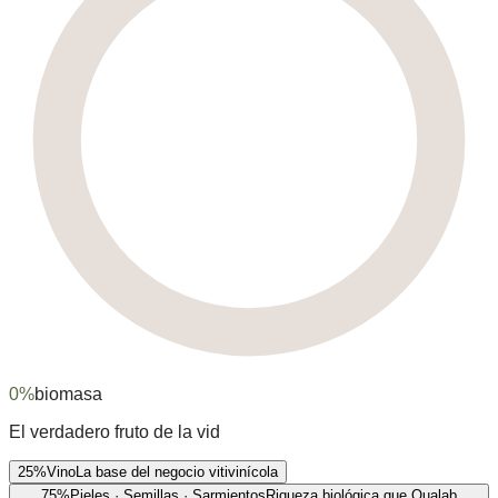
0
%
biomasa
El verdadero fruto de la vid
25%
Vino
La base del negocio vitivinícola
75%
Pieles · Semillas · Sarmientos
Riqueza biológica que Qualab