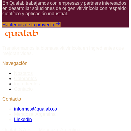
En Qualab trabajamos con empresas y partners interesados
en desarrollar soluciones de origen vitivinícola con respaldo
científico y aplicación industrial.
Hablemos de tu proyecto
Transformamos la biomasa vitivinícola en ingredientes que
mejoran vidas.
Navegación
Nosotros
Colorantes
Ingredientes
Contacto
Contacto
informes@qualab.co
Mendoza, Argentina
LinkedIn
Qualab S.A.S. — Mendoza, Argentina